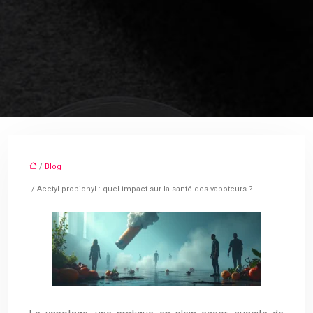
/
Blog
/ Acetyl propionyl : quel impact sur la santé des vapoteurs ?