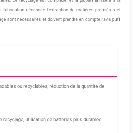
ries. Le recyclage est complexe, et la plupart finissent à la
 fabrication nécessite l’extraction de matières premières et
otage sont nécessaires et doivent prendre en compte l’avis puff
adables ou recyclables, réduction de la quantité de
cyclage, utilisation de batteries plus durables.