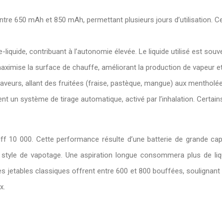
 entre 650 mAh et 850 mAh, permettant plusieurs jours d’utilisation.
e-liquide, contribuant à l’autonomie élevée. Le liquide utilisé est sou
ximise la surface de chauffe, améliorant la production de vapeur et l
eurs, allant des fruitées (fraise, pastèque, mangue) aux mentholées
nt un système de tirage automatique, activé par l’inhalation. Certains 
f 10 000. Cette performance résulte d’une batterie de grande capa
style de vapotage. Une aspiration longue consommera plus de liqui
 jetables classiques offrent entre 600 et 800 bouffées, soulignant la
x.