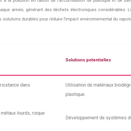
 à la pollution en raison de l’accumulation de plastique et de batte
chaque année, générant des déchets électroniques considérables. La
 Des solutions durables pour réduire l’impact environnemental du vap
Solutions potentielles
ersistance dans
Utilisation de matériaux biodégr
plastique.
s métaux lourds, risque
Développement de systèmes de re