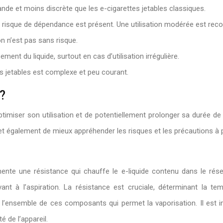
ande et moins discrète que les e-cigarettes jetables classiques.
e risque de dépendance est présent. Une utilisation modérée est r
n n’est pas sans risque.
ment du liquide, surtout en cas d’utilisation irrégulière.
s jetables est complexe et peu courant.
?
miser son utilisation et de potentiellement prolonger sa durée de 
t également de mieux appréhender les risques et les précautions à 
ente une résistance qui chauffe le e-liquide contenu dans le réser
ivant à l’aspiration. La résistance est cruciale, déterminant la t
 l’ensemble de ces composants qui permet la vaporisation. Il est 
é de l’appareil.