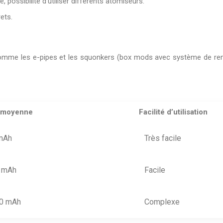
possibilité d’utiliser différents atomiseurs.
ets.
 comme les e-pipes et les squonkers (box mods avec système de re
 moyenne
Facilité d’utilisation
mAh
Très facile
 mAh
Facile
0 mAh
Complexe