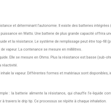
.
ésistance et déterminant l’autonomie. Il existe des batteries intégrée
puissance en Watts. Une batterie de plus grande capacité offrira une
liquide et la résistance. Le système de remplissage peut être top-fill (p
on de vapeur. La contenance se mesure en millilitres.
liquide. Elle se mesure en Ohms. Plus la résistance est basse (sub-oh
 réactivité.
 inhale la vapeur. Différentes formes et matériaux sont disponibles, i
le : la batterie alimente la résistance, qui chauffe l’e-liquide cont
ur à travers le drip tip. Ce processus se répète à chaque inhalation.