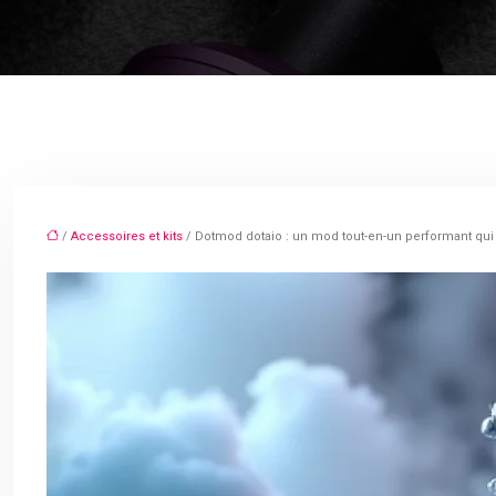
/
Accessoires et kits
/ Dotmod dotaio : un mod tout-en-un performant qui 