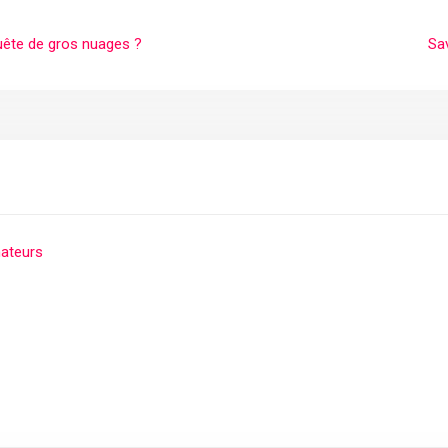
quête de gros nuages ?
Sav
mateurs