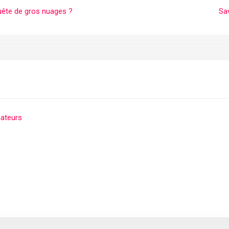
quête de gros nuages ?
Sav
mateurs