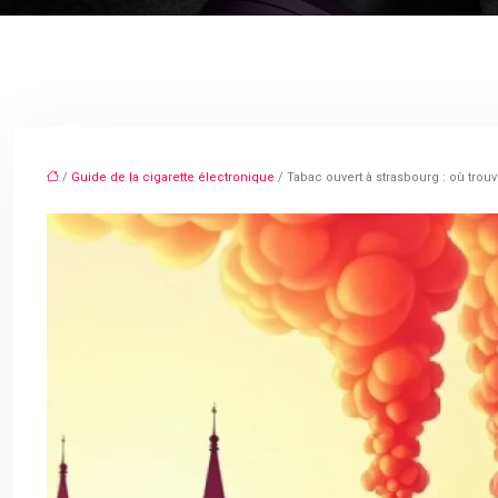
/
Guide de la cigarette électronique
/ Tabac ouvert à strasbourg : où trouv