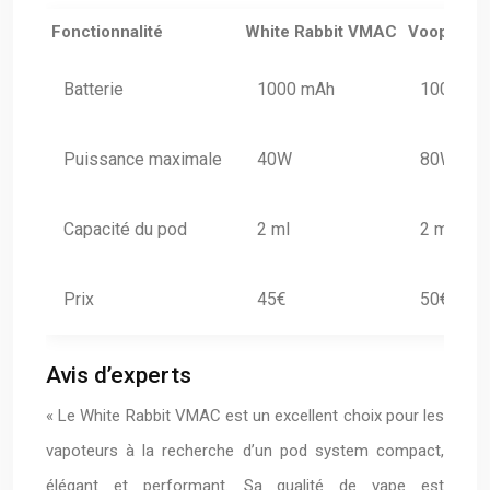
Fonctionnalité
White Rabbit VMAC
Voopoo Dr
Batterie
1000 mAh
1000 mA
Puissance maximale
40W
80W
Capacité du pod
2 ml
2 ml
Prix
45€
50€
Avis d’experts
« Le White Rabbit VMAC est un excellent choix pour les
vapoteurs à la recherche d’un pod system compact,
élégant et performant. Sa qualité de vape est